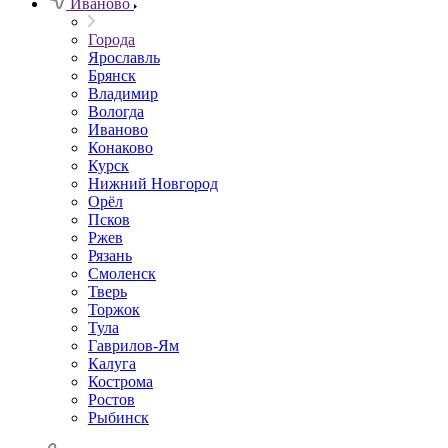
Иваново
Города
Ярославль
Брянск
Владимир
Вологда
Иваново
Конаково
Курск
Нижний Новгород
Орёл
Псков
Ржев
Рязань
Смоленск
Тверь
Торжок
Тула
Гаврилов-Ям
Калуга
Кострома
Ростов
Рыбинск