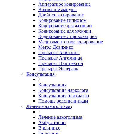
Аппаратное кодирование
Вшивание ампулы
Двойное кодирование
Кодирование гипнозом
Кодирование для женщин
Кодирование для мужчин
Кодирование с провокацией
Медикаментозное кодирование
Метод Довженко
Препарат Аквилонг
Препарат Алгоминал
Препарат Налтрексон
Препарат Эспераль
Консультация
Консультация
Консультация нарколога
Консультация психиатра
Помощь родственникам
Лечение алкоголизма
Лечение алкоголизма
Амбулаторно
В клинике
Гипнозом