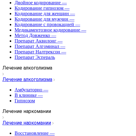
Двойное кодирование
—
Кодирование гипнозом
—
Кодирование для женщин
—
Кодирование для мужчин
—
Кодирование с провокацией
—
Медикаментозное кодирование
—
Метод Довженко
—
Препарат Аквилонг
—
Препарат Алгоминал
—
Препарат Налтрексон
—
Препарат Эспераль
Лечение алкоголизма
Лечение алкоголизма
Амбулаторно
—
В клинике
—
Гипнозом
Лечение наркомании
Лечение наркомании
Восстановление
—