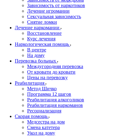
Зависимость от наркотиков
Лечение игромании
Сексуальная зависимость
Снятие ломки
Лечение наркомании
Восстановление
Курс лечения
Наркологическая помощь
В центре
На дому
Перевозка больных
Междугородняя перевозка
От кровати до кровати
Цены на перевозку
Реабилитация
Метод Шичко
Программа 12 шагов
Реабилитация алкоголиков
Реабилитация наркоманов
Ресоциализация
Скорая помощь
Медсестра на дом
Смена катетера
Укол на дому