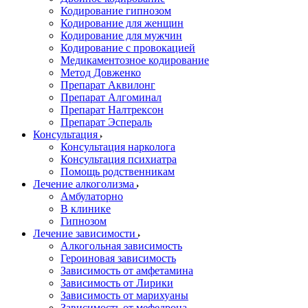
Кодирование гипнозом
Кодирование для женщин
Кодирование для мужчин
Кодирование с провокацией
Медикаментозное кодирование
Метод Довженко
Препарат Аквилонг
Препарат Алгоминал
Препарат Налтрексон
Препарат Эспераль
Консультация
Консультация нарколога
Консультация психиатра
Помощь родственникам
Лечение алкоголизма
Амбулаторно
В клинике
Гипнозом
Лечение зависимости
Алкогольная зависимость
Героиновая зависимость
Зависимость от амфетамина
Зависимость от Лирики
Зависимость от марихуаны
Зависимость от мефедрона