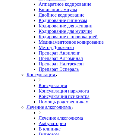
Аппаратное кодирование
Вшивание ампулы
Двойное кодирование
Кодирование гипнозом
Кодирование для женщин
Кодирование для мужчин
Кодирование с провокацией
Медикаментозное кодирование
Метод Довженко
Препарат Аквилонг
Препарат Алгоминал
Препарат Налтрексон
Препарат Эспераль
Консультация
Консультация
Консультация нарколога
Консультация психиатра
Помощь родственникам
Лечение алкоголизма
Лечение алкоголизма
Амбулаторно
В клинике
Гипнозом