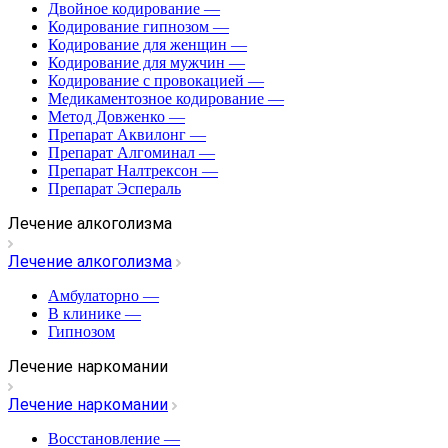
Двойное кодирование
—
Кодирование гипнозом
—
Кодирование для женщин
—
Кодирование для мужчин
—
Кодирование с провокацией
—
Медикаментозное кодирование
—
Метод Довженко
—
Препарат Аквилонг
—
Препарат Алгоминал
—
Препарат Налтрексон
—
Препарат Эспераль
Лечение алкоголизма
Лечение алкоголизма
Амбулаторно
—
В клинике
—
Гипнозом
Лечение наркомании
Лечение наркомании
Восстановление
—