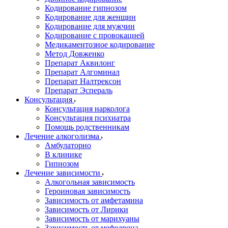
Кодирование гипнозом
Кодирование для женщин
Кодирование для мужчин
Кодирование с провокацией
Медикаментозное кодирование
Метод Довженко
Препарат Аквилонг
Препарат Алгоминал
Препарат Налтрексон
Препарат Эспераль
Консультация
Консультация нарколога
Консультация психиатра
Помощь родственникам
Лечение алкоголизма
Амбулаторно
В клинике
Гипнозом
Лечение зависимости
Алкогольная зависимость
Героиновая зависимость
Зависимость от амфетамина
Зависимость от Лирики
Зависимость от марихуаны
Зависимость от мефедрона