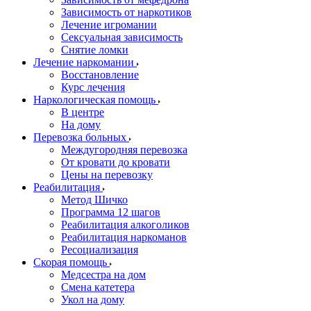
Зависимость от наркотиков
Лечение игромании
Сексуальная зависимость
Снятие ломки
Лечение наркомании
Восстановление
Курс лечения
Наркологическая помощь
В центре
На дому
Перевозка больных
Междугородняя перевозка
От кровати до кровати
Цены на перевозку
Реабилитация
Метод Шичко
Программа 12 шагов
Реабилитация алкоголиков
Реабилитация наркоманов
Ресоциализация
Скорая помощь
Медсестра на дом
Смена катетера
Укол на дому