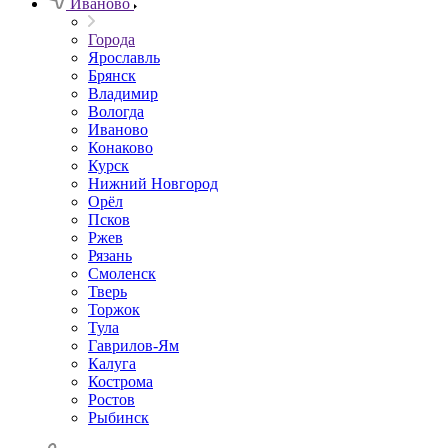
Иваново
Города
Ярославль
Брянск
Владимир
Вологда
Иваново
Конаково
Курск
Нижний Новгород
Орёл
Псков
Ржев
Рязань
Смоленск
Тверь
Торжок
Тула
Гаврилов-Ям
Калуга
Кострома
Ростов
Рыбинск