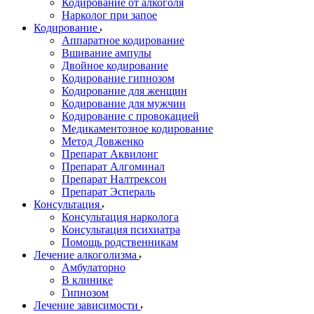
Кодирование от алкоголя
Нарколог при запое
Кодирование
Аппаратное кодирование
Вшивание ампулы
Двойное кодирование
Кодирование гипнозом
Кодирование для женщин
Кодирование для мужчин
Кодирование с провокацией
Медикаментозное кодирование
Метод Довженко
Препарат Аквилонг
Препарат Алгоминал
Препарат Налтрексон
Препарат Эспераль
Консультация
Консультация нарколога
Консультация психиатра
Помощь родственникам
Лечение алкоголизма
Амбулаторно
В клинике
Гипнозом
Лечение зависимости