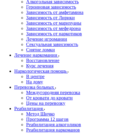
Алкогольная зависимость
Героиновая зависимость
Зависимость от амфетамина
Зависимость от Лирики
Зависимость от марихуаны
Зависимость от мефедрона
Зависимость от наркотиков
Лечение игромании
Сексуальная зависимость
Снятие ломки
Лечение наркомании
Восстановление
Курс лечения
Наркологическая помощь
В центре
На дому
Перевозка больных
Междугородняя перевозка
От кровати до кровати
Цены на перевозку
Реабилитация
Метод Шичко
Программа 12 шагов
Реабилитация алкоголиков
Реабилитация наркоманов