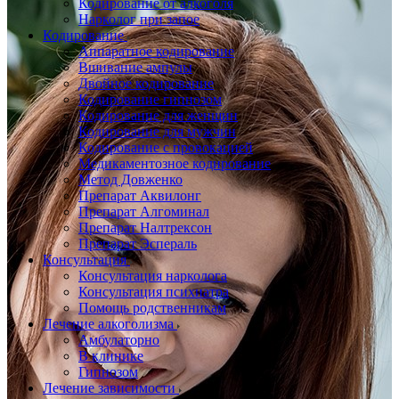
Кодирование от алкоголя
Нарколог при запое
Кодирование
Аппаратное кодирование
Вшивание ампулы
Двойное кодирование
Кодирование гипнозом
Кодирование для женщин
Кодирование для мужчин
Кодирование с провокацией
Медикаментозное кодирование
Метод Довженко
Препарат Аквилонг
Препарат Алгоминал
Препарат Налтрексон
Препарат Эспераль
Консультация
Консультация нарколога
Консультация психиатра
Помощь родственникам
Лечение алкоголизма
Амбулаторно
В клинике
Гипнозом
Лечение зависимости