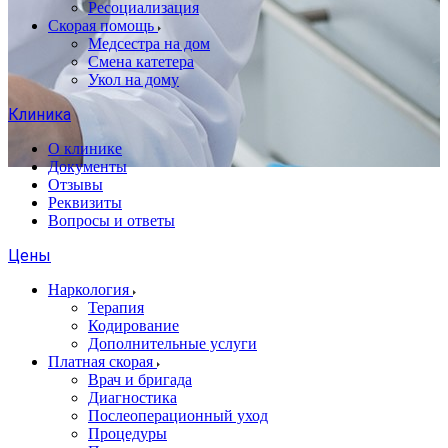
Ресоциализация
Скорая помощь
Медсестра на дом
Смена катетера
Укол на дому
Клиника
О клинике
Документы
Отзывы
Реквизиты
Вопросы и ответы
Цены
Наркология
Терапия
Кодирование
Дополнительные услуги
Платная скорая
Врач и бригада
Диагностика
Послеоперационный уход
Процедуры