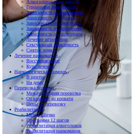
Алкогольная зависимость
Героиновая зависимость
Зависимость от амфетамина
Зависимость от Лирики
Зависимость от марихуаны
Зависимость от мефедрона
Зависимость от наркотиков
Лечение игромании
Сексуальная зависимость
Снятие ломки
Лечение наркомании
Восстановление
Курс лечения
Наркологическая помощь
В центре
На дому
Перевозка больных
Междугородняя перевозка
От кровати до кровати
Цены на перевозку
Реабилитация
Метод Шичко
Программа 12 шагов
Реабилитация алкоголиков
Реабилитация наркоманов