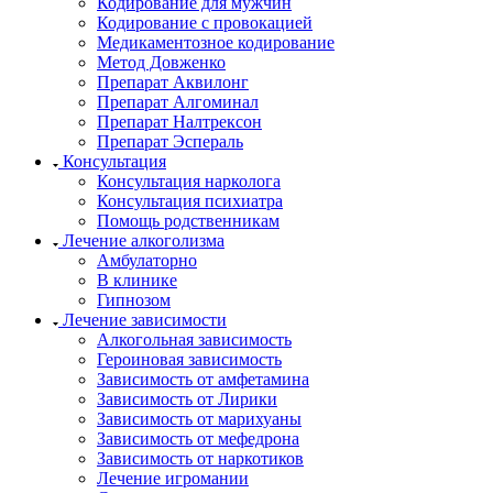
Кодирование для мужчин
Кодирование с провокацией
Медикаментозное кодирование
Метод Довженко
Препарат Аквилонг
Препарат Алгоминал
Препарат Налтрексон
Препарат Эспераль
Консультация
Консультация нарколога
Консультация психиатра
Помощь родственникам
Лечение алкоголизма
Амбулаторно
В клинике
Гипнозом
Лечение зависимости
Алкогольная зависимость
Героиновая зависимость
Зависимость от амфетамина
Зависимость от Лирики
Зависимость от марихуаны
Зависимость от мефедрона
Зависимость от наркотиков
Лечение игромании