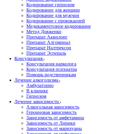
Кодирование гипнозом
Кодирование для женщин
Кодирование для мужчин
Кодирование с провокацией
Медикаментозное кодирование
Метод Довженко
Препарат Аквилонг
Препарат Алгоминал
Препарат Налтрексон
Препарат Эспераль
Консультация
Консультация нарколога
Консультация психиатра
Помощь родственникам
Лечение алкоголизма
Амбулаторно
В клинике
Гипнозом
Лечение зависимости
Алкогольная зависимость
Героиновая зависимость
Зависимость от амфетамина
Зависимость от Лирики
Зависимость от марихуаны
Зависимость от мефедрона