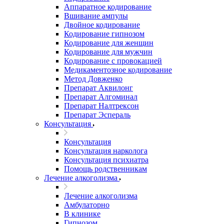
Аппаратное кодирование
Вшивание ампулы
Двойное кодирование
Кодирование гипнозом
Кодирование для женщин
Кодирование для мужчин
Кодирование с провокацией
Медикаментозное кодирование
Метод Довженко
Препарат Аквилонг
Препарат Алгоминал
Препарат Налтрексон
Препарат Эспераль
Консультация
Консультация
Консультация нарколога
Консультация психиатра
Помощь родственникам
Лечение алкоголизма
Лечение алкоголизма
Амбулаторно
В клинике
Гипнозом