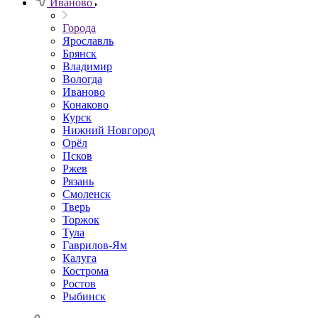
Иваново
Города
Ярославль
Брянск
Владимир
Вологда
Иваново
Конаково
Курск
Нижний Новгород
Орёл
Псков
Ржев
Рязань
Смоленск
Тверь
Торжок
Тула
Гаврилов-Ям
Калуга
Кострома
Ростов
Рыбинск