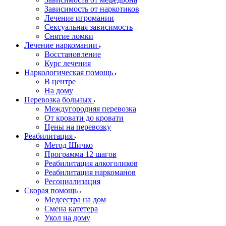
Зависимость от наркотиков
Лечение игромании
Сексуальная зависимость
Снятие ломки
Лечение наркомании
Восстановление
Курс лечения
Наркологическая помощь
В центре
На дому
Перевозка больных
Междугородняя перевозка
От кровати до кровати
Цены на перевозку
Реабилитация
Метод Шичко
Программа 12 шагов
Реабилитация алкоголиков
Реабилитация наркоманов
Ресоциализация
Скорая помощь
Медсестра на дом
Смена катетера
Укол на дому