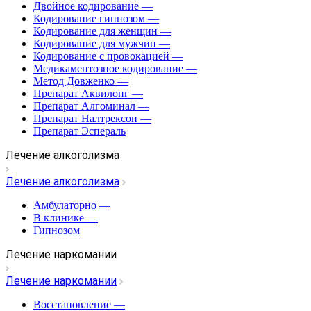
Двойное кодирование
—
Кодирование гипнозом
—
Кодирование для женщин
—
Кодирование для мужчин
—
Кодирование с провокацией
—
Медикаментозное кодирование
—
Метод Довженко
—
Препарат Аквилонг
—
Препарат Алгоминал
—
Препарат Налтрексон
—
Препарат Эспераль
Лечение алкоголизма
Лечение алкоголизма
Амбулаторно
—
В клинике
—
Гипнозом
Лечение наркомании
Лечение наркомании
Восстановление
—