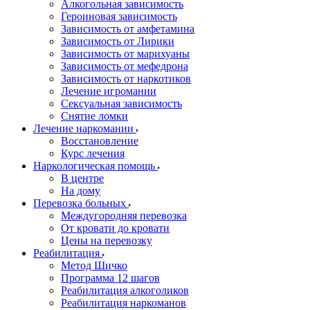
Алкогольная зависимость
Героиновая зависимость
Зависимость от амфетамина
Зависимость от Лирики
Зависимость от марихуаны
Зависимость от мефедрона
Зависимость от наркотиков
Лечение игромании
Сексуальная зависимость
Снятие ломки
Лечение наркомании
Восстановление
Курс лечения
Наркологическая помощь
В центре
На дому
Перевозка больных
Междугородняя перевозка
От кровати до кровати
Цены на перевозку
Реабилитация
Метод Шичко
Программа 12 шагов
Реабилитация алкоголиков
Реабилитация наркоманов