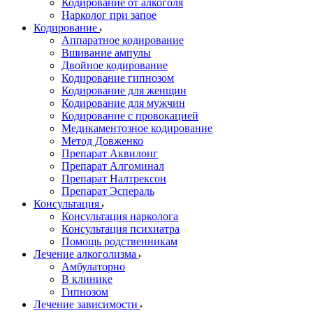
Кодирование от алкоголя
Нарколог при запое
Кодирование
Аппаратное кодирование
Вшивание ампулы
Двойное кодирование
Кодирование гипнозом
Кодирование для женщин
Кодирование для мужчин
Кодирование с провокацией
Медикаментозное кодирование
Метод Довженко
Препарат Аквилонг
Препарат Алгоминал
Препарат Налтрексон
Препарат Эспераль
Консультация
Консультация нарколога
Консультация психиатра
Помощь родственникам
Лечение алкоголизма
Амбулаторно
В клинике
Гипнозом
Лечение зависимости