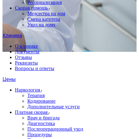
Ресоциализация
Скорая помощь
Медсестра на дом
Смена катетера
Укол на дому
Клиника
О клинике
Документы
Отзывы
Реквизиты
Вопросы и ответы
Цены
Наркология
Терапия
Кодирование
Дополнительные услуги
Платная скорая
Врач и бригада
Диагностика
Послеоперационный уход
Процедуры