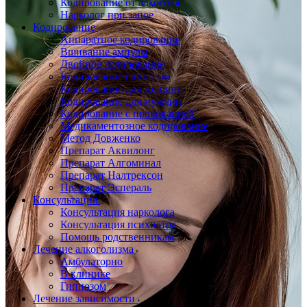
Кодирование от алкоголя
Нарколог при запое
Кодирование
Аппаратное кодирование
Вшивание ампулы
Двойное кодирование
Кодирование гипнозом
Кодирование для женщин
Кодирование для мужчин
Кодирование с провокацией
Медикаментозное кодирование
Метод Довженко
Препарат Аквилонг
Препарат Алгоминал
Препарат Налтрексон
Препарат Эспераль
Консультация
Консультация нарколога
Консультация психиатра
Помощь родственникам
Лечение алкоголизма
Амбулаторно
В клинике
Гипнозом
Лечение зависимости