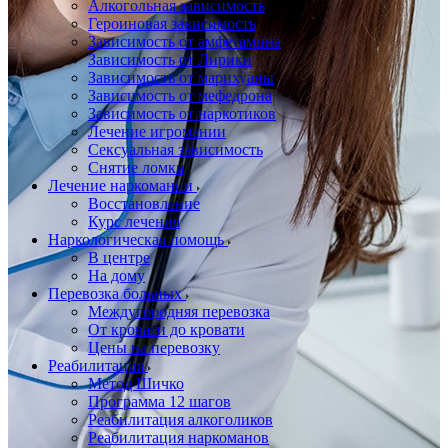
Алкогольная зависимость
Героиновая зависимость
Зависимость от амфетамина
Зависимость от Лирики
Зависимость от марихуаны
Зависимость от мефедрона
Зависимость от наркотиков
Лечение игромании
Сексуальная зависимость
Снятие ломки
Лечение наркомании
Восстановление
Курс лечения
Наркологическая помощь
В центре
На дому
Перевозка больных
Междугородняя перевозка
От кровати до кровати
Цены на перевозку
Реабилитация
Метод Шичко
Программа 12 шагов
Реабилитация алкоголиков
Реабилитация наркоманов