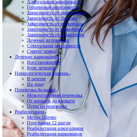
Алкогольная зависимость
Героиновая зависимость
Зависимость от амфетамина
Зависимость от Лирики
Зависимость от марихуаны
Зависимость от мефедрона
Зависимость от наркотиков
Лечение игромании
Сексуальная зависимость
Снятие ломки
Лечение наркомании
Восстановление
Курс лечения
Наркологическая помощь
В центре
На дому
Перевозка больных
Междугородняя перевозка
От кровати до кровати
Цены на перевозку
Реабилитация
Метод Шичко
Программа 12 шагов
Реабилитация алкоголиков
Реабилитация наркоманов