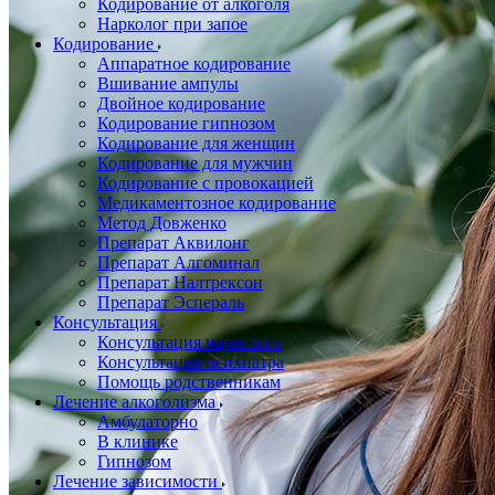
Кодирование от алкоголя
Нарколог при запое
Кодирование
Аппаратное кодирование
Вшивание ампулы
Двойное кодирование
Кодирование гипнозом
Кодирование для женщин
Кодирование для мужчин
Кодирование с провокацией
Медикаментозное кодирование
Метод Довженко
Препарат Аквилонг
Препарат Алгоминал
Препарат Налтрексон
Препарат Эспераль
Консультация
Консультация нарколога
Консультация психиатра
Помощь родственникам
Лечение алкоголизма
Амбулаторно
В клинике
Гипнозом
Лечение зависимости