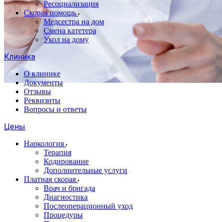
Ресоциализация
Скорая помощь
Медсестра на дом
Смена катетера
Укол на дому
Клиника
О клинике
Документы
Отзывы
Реквизиты
Вопросы и ответы
Цены
Наркология
Терапия
Кодирование
Дополнительные услуги
Платная скорая
Врач и бригада
Диагностика
Послеоперационный уход
Процедуры